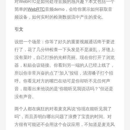
对WebRTC是如何处理音频的感兴趣？本文包括一个
简单的
WebRTC
音频demo，会给你展示如何获取音
频设备，如何实时的检测数据流中产生的变化。
引文
设想一个场景：你等了好久的重要视频通话终于要进
行了，花了几分钟检查一下头发是不是凌乱，牙缝上
没有菜叶，自己打扮的光鲜亮丽。现在你打开了浏览
器，粘贴会议链接。你看到另一端的人已经上线了，
所以你非常兴奋的点了“加入”按钮，清清嗓子打个招
呼。你看见对方的嘴巴在动可是你却听不见任何声
音，能看出来他说的是“你能听见我说话吗？”但还是
没有声音。
两个人都在疯狂的对着麦克风说“你现在能听见我了
吗”，而且弄明白哪出问题了浪费了宝贵的时间。对
方很有可能还不会用这个会议应用，不知道是麦克风