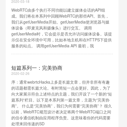
2020-03-18
WebRTC由多个执行不同功能以建立媒体会话的API组
成。我们将在本系列中回顾WebRTC的那些API。首先，
我们从getUserMedia开始。getUserMedia使浏览器与媒
体设备（即麦克风和摄像头）进行交互。 调用
getUserMedia时，它会提示是否允许访问媒体设备。该提
示仅在安全环境中可用，比如本地主机和在HTTPS下提供
服务的站点。 调用getUserMedia API 最初，我
短篇系列一：完美协商
2020-02-26
序：通常webrtcHacks上多是长篇文章，但并非所有有趣
的话题都需长篇大论。有时简短一点会更好。因此，为了
向大家展示符合上述特点的主题，我们开设了一个新的“短
篇系列“栏目。以下是本系列第一篇文章，主题为“完美协
商”。 什么是“完美协商”，我们为何需要“完美协商”？ 很久
以前，WebRTC规范设计者决定将两个WebRTC端口之间
的信令通信机制由应用程序负责。这意味着你的代码需要
处理来回传递的SD