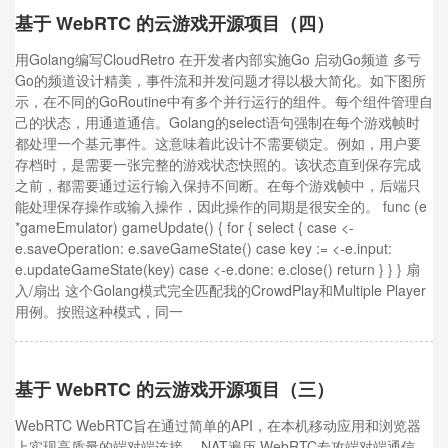
基于 WebRTC 的云游戏开源项目（四）
用Golang编写CloudRetro 在开发者内部实施Go 启动Go频道 多亏
Go的频道设计精美，事件流和并发问题才得以极大简化。如下图所
示，在不同的GoRoutine中有多个并行运行的组件。每个组件管理自
己的状态，用通道通信。Golang的select语句强制在每个游戏帧时
都处理一个基元事件。这意味着此设计不需要锁定。例如，用户要
存档时，是需要一张完整的游戏状态快照的。该状态直到保存完成
之前，都需要通过运行输入保持不间断。在每个游戏帧中，后端只
能处理保存操作或输入操作，因此操作的同期是很安全的。 func (e
*gameEmulator) gameUpdate() { for { select { case <-
e.saveOperation: e.saveGameState() case key := <-e.input:
e.updateGameState(key) case <-e.done: e.close() return } } } 扇
入/扇出 这个Golang模式完全匹配我的CrowdPlay和Multiple Player
用例。按照这种模式，同一
基于 WebRTC 的云游戏开源项目（三）
WebRTC WebRTC旨在通过简单的API，在本机移动应用和浏览器
上实现高质量的端对端连接。 NAT遍历 WebRTC专攻端对端通信，