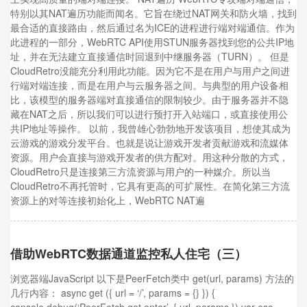
特别以其NAT遍历功能而闻名。它旨在绕过NAT网关和防火墙，找到
最合适的直接路由，然后通过名为ICE的进程进行端对端通信。作为
此进程的一部分，WebRTC API使用STUN服务器找到您的公共IP地
址，并在无法建立直接通信时回退到中继服务器（TURN）。 但是
CloudRetro没能充分利用此功能。因为它不是在用户与用户之间进
行端对端连接，而是在用户与云服务器之间。与典型的用户设备相
比，该模型的服务器端对直接通信的限制较少。由于服务器并不隐
藏在NAT之后，所以我们可以进行预打开入站端口，或直接使用公
共IP地址等操作。 以前，我曾雄心勃勃地开发该项目，想使其成为
云游戏的游戏分发平台。也就是说让游戏开发者贡献游戏和流媒体
资源。用户会直接与游戏开发者的供方配对。用这种分散的方式，
CloudRetro只是连接第三方流资源与用户的一种媒介。所以当
CloudRetro不再托管时，它具有更高的可扩展性。在简化第三方流
资源上的对等连接初始化上，WebRTC NAT遍
借助WebRTC数据通道监控私人住宅（三）
浏览器端JavaScript 以下是PeerFetch类中 get(url, params) 方法的
几行内容： async get ({ url = ‘/’, params = {} }) {