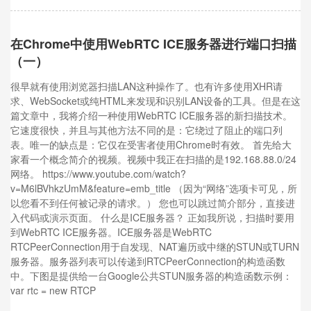
在Chrome中使用WebRTC ICE服务器进行端口扫描
（一）
很早就有使用浏览器扫描LAN这种操作了。也有许多使用XHR请
求、WebSocket或纯HTML来发现和识别LAN设备的工具。但是在这
篇文章中，我将介绍一种使用WebRTC ICE服务器的新扫描技术。
它速度很快，并且与其他方法不同的是：它绕过了阻止的端口列
表。唯一的缺点是：它仅在受害者使用Chrome时有效。 首先给大
家看一个概念简介的视频。视频中我正在扫描的是192.168.88.0/24
网络。 https://www.youtube.com/watch?
v=M6lBVhkzUmM&feature=emb_title （因为“网络”选项卡可见，所
以您看不到任何被记录的请求。） 您也可以跳过简介部分，直接进
入代码或演示页面。 什么是ICE服务器？ 正如我所说，扫描时要用
到WebRTC ICE服务器。ICE服务器是WebRTC
RTCPeerConnection用于自发现、NAT遍历或中继的STUN或TURN
服务器。服务器列表可以传递到RTCPeerConnection的构造函数
中。下图是提供给一台Google公共STUN服务器的构造函数示例：
var rtc = new RTCP