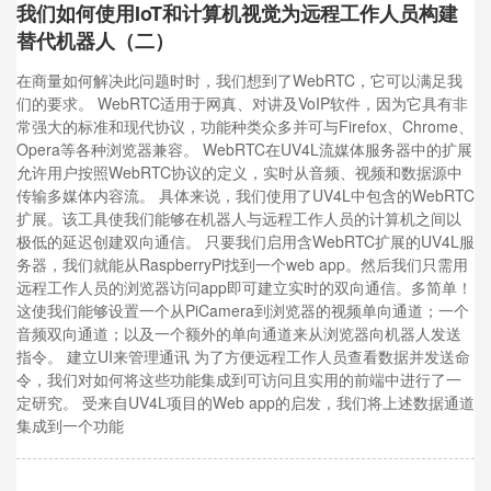
我们如何使用IoT和计算机视觉为远程工作人员构建
替代机器人（二）
在商量如何解决此问题时时，我们想到了WebRTC，它可以满足我
们的要求。 WebRTC适用于网真、对讲及VoIP软件，因为它具有非
常强大的标准和现代协议，功能种类众多并可与Firefox、Chrome、
Opera等各种浏览器兼容。 WebRTC在UV4L流媒体服务器中的扩展
允许用户按照WebRTC协议的定义，实时从音频、视频和数据源中
传输多媒体内容流。 具体来说，我们使用了UV4L中包含的WebRTC
扩展。该工具使我们能够在机器人与远程工作人员的计算机之间以
极低的延迟创建双向通信。 只要我们启用含WebRTC扩展的UV4L服
务器，我们就能从RaspberryPi找到一个web app。然后我们只需用
远程工作人员的浏览器访问app即可建立实时的双向通信。多简单！
这使我们能够设置一个从PiCamera到浏览器的视频单向通道；一个
音频双向通道；以及一个额外的单向通道来从浏览器向机器人发送
指令。 建立UI来管理通讯 为了方便远程工作人员查看数据并发送命
令，我们对如何将这些功能集成到可访问且实用的前端中进行了一
定研究。 受来自UV4L项目的Web app的启发，我们将上述数据通道
集成到一个功能