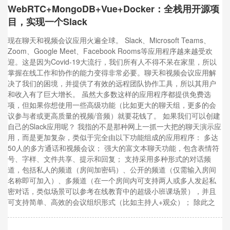
WebRTC+MongoDB+Vue+Docker：全栈用开源项
目，实现一个Slack
现在聊天和视频会议应用火遍全球。 Slack、Microsoft Teams、
Zoom、Google Meet、Facebook Rooms等应用程序越来越受欢
迎。这是因为Covid-19大流行，我们所有人不得不呆在家里，所以
掌握在线工作和协作的能力变得非常必要。聊天和视频会议应用解
决了我们的困境，并提供了有效的远程团队协作工具，所以其用户
和收入有了巨大增长。 虽然大多数这样的应用程序都提供免费选
项，但如果你想使用一些高级功能（比如更大的聊天组，更多的会
议参与者或更高质量的视频/音频）就要花钱了。 如果我们可以创建
自己的Slack应用呢？ 我指的不是那种网上一抓一大把的聊天演示应
用，而是更加复杂，类似于完全由以下功能组成的应用程序： 多达
50人的多方通话和视频会议； 强大的富文本聊天功能，包含表情符
号、字样、文件共享、提示和回复； 支持采用多种形式的对话频
道，包括私人的频道（房间加密码）、公开的频道（仅需输入房间
名称即可加入）、多频道（在一个房间内可支持两人或多人发起私
密对话，类似场景可以参考在线教育中的超级小班课场景），并且
可支持简单、高效的会议组织形式（比如主持人+观众）； 除此之