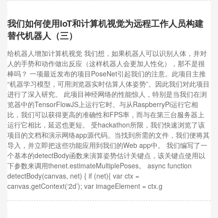
我们如何使用IoT和计算机视觉为远程工作人员构建
替代机器人（三）
给机器人增加计算机视觉 我们想，如果机器人可以识别人体，并对
人的手势和动作做出反应（这样机器人会更加人性化），那不是很
棒吗？ 一项最近发布的项目PoseNet引起我们的注意。此项目主推
“机器学习模型，可用浏览器实时估算人体姿势”。因此我们对此项目
进行了深入研究。 此项目神经网络的性能惊人，特别是当我们在浏
览器中的TensorFlowJS上运行它时。与从RaspberryPi运行它相
比，我们可以获得更高的准确性和FPS率，而与在第三台服务器上
运行它相比，延迟也更短。 受hackathon所限，我们快速浏览了该
项目的文档和演示网络app源代码。当找到所需的文件，我们便将其
导入，并立即把这些功能应用到我们的Web app中。 我们编写了一
个基本的detectBody函数来演算姿势估计关键点，该关键点使用以
下参数来调用thenet.estimateMultiplePoses。 async function
detectBody(canvas, net) { if (net){ var ctx =
canvas.getContext(‘2d’); var imageElement = ctx.g