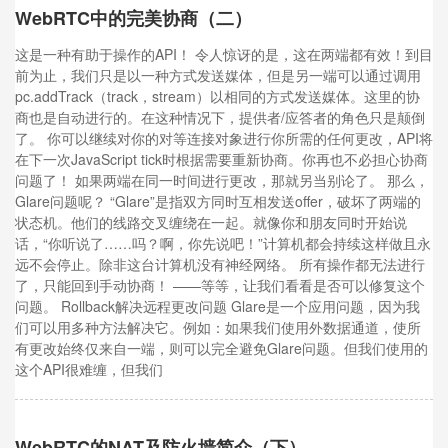
WebRTC中的完美协商（二）
这是一种有助于操作的API！ 令人惊讶的是，这在两端都有效！到目
前为止，我们只是以一种方式发送媒体，但是另一端可以通过调用
pc.addTrack（track，stream）以相同的方式发送媒体。这里的协
商也是自动进行的。在这种情况下，提供者/应答者的角色只是颠倒
了。 你可以继续对你的对等连接对象进行你所需的任何更改，API将
在下一次JavaScript tick时根据需要重新协商。你再也不必担心协商
问题了！ 如果两端在同一时间进行更改，那就另当别论了。 那么，
Glare问题呢？ “Glare”是指双方同时互相发送offer，破坏了两端的
状态机。他们的线路交叉缠绕在一起。就像你和朋友同时开始说
话，“你听说了……吗？啊，你先说吧！”计算机都会持续这样做且永
远不会停止。除非这台计算机没有神经网络。 所有操作都无法进行
了，只能回到手动协商！ ——等等，让我们看看是否可以修复这个
问题。 Rollback解决远程更改问题 Glare是一个应用问题，因为我
们可以用多种方法解决它。例如：如果我们使用外数据通道，使所
有更改始终仅来自一端，则可以完全避免Glare问题。但我们使用的
这个API很难缠，但我们
WebRTC的NAT及防火墙简介（下）