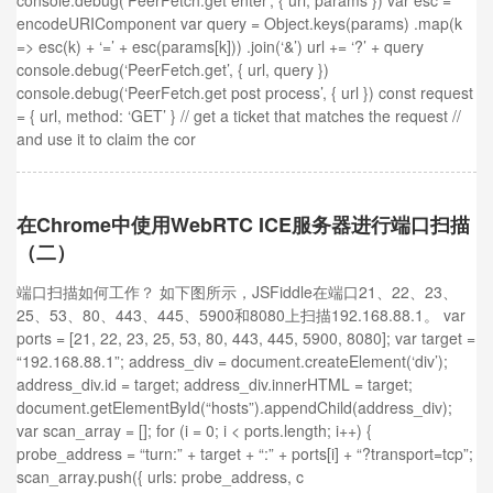
console.debug(‘PeerFetch.get enter’, { url, params }) var esc =
encodeURIComponent var query = Object.keys(params) .map(k
=> esc(k) + ‘=’ + esc(params[k])) .join(‘&’) url += ‘?’ + query
console.debug(‘PeerFetch.get’, { url, query })
console.debug(‘PeerFetch.get post process’, { url }) const request
= { url, method: ‘GET’ } // get a ticket that matches the request //
and use it to claim the cor
在Chrome中使用WebRTC ICE服务器进行端口扫描
（二）
端口扫描如何工作？ 如下图所示，JSFiddle在端口21、22、23、
25、53、80、443、445、5900和8080上扫描192.168.88.1。 var
ports = [21, 22, 23, 25, 53, 80, 443, 445, 5900, 8080]; var target =
“192.168.88.1”; address_div = document.createElement(‘div’);
address_div.id = target; address_div.innerHTML = target;
document.getElementById(“hosts”).appendChild(address_div);
var scan_array = []; for (i = 0; i < ports.length; i++) {
probe_address = “turn:” + target + “:” + ports[i] + “?transport=tcp”;
scan_array.push({ urls: probe_address, c