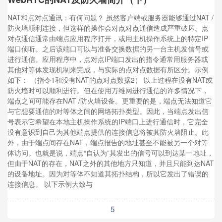
NAT和点对点通讯：有何问题？ 虽然客户端或服务器能够通过NAT /
防火墙顺利连接，但这样的操作会对点对点通信造成严重破坏。点
对点通信通常由端点应用程序打开，或用主机操作系统上的特定IP
端口侦听。之后该端口可以与准备交换数据的另一台主机发信号或
进行通信。应用程序中，点对点IP端口发出的指令通常用服务器或
其他对等体发现机制来完成，与实际的点对点数据有所区分。示例
如下： （指令1和没有NAT的点对点数据2） 以上过程在没有NAT或
防火墙时可以顺利进行。但在使用万维网进行通信的许多情况下，
端点之间可能存在NAT /防火墙设备。更重要的是，端点无法知道它
与它想要通信的对等体之间的网络拓扑类型。因此，当端点发出信
号表示它希望在本地主机操作系统的IP端口上进行通信时，它完全
没有意识到自己为其他端点提供的连接信息将被其防火墙阻止。此
外，由于端点间存在NAT，端点报告的地址甚至不能被另一个对等
体访问。也就是说，端点“自认为”其发出的信号可以到达某一地址，
但由于NAT的存在，NAT之外的其他地方只知道，并且只能到达NAT
的设备地址。因为对等体不知道其拓扑结构，所以它发出了错误的
连接信息。 以下示例大致与
5