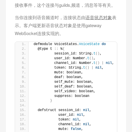
接收事件，这个连接与guilds,频道，消息等等有关。
当你连接到语音频道时，连接状态由
语音状态对象
表
示。客户端更新语音状态对象是使用gateway
WebSocket连接实现的。
defmodule VoiceStates.
VoiceState
do
  @type t 
::
 %
{
          session_id: String.
t
()
,
          user_id: Number.
t
()
,
          channel_id: Number.
t
()
|
nil
,
          token: String.
t
()
|
nil
,
          mute: boolean,
          deaf: boolean,
          self_mute: boolean,
          self_deaf: boolean,
          self_video: boolean,
          suppress: boolean
}
  defstruct session_id: 
nil
,
            user_id: 
nil
,
            token: 
nil
,
            channel_id: 
nil
,
            mute: 
false
,