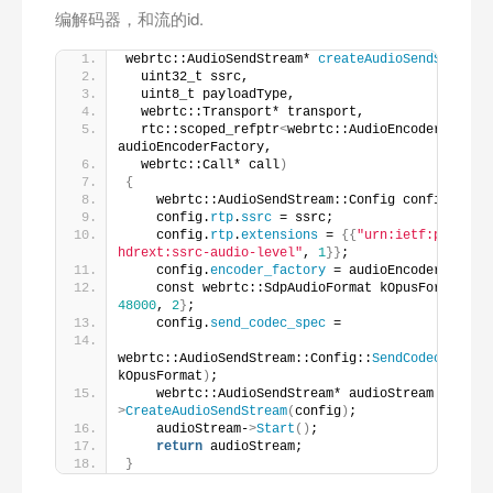
编解码器，和流的id.
webrtc::AudioSendStream* 
createAudioSendStream
(
  uint32_t ssrc,
  uint8_t payloadType,
  webrtc::Transport* transport,
  rtc::scoped_refptr
<
webrtc::AudioEncoderFactor
audioEncoderFactory,
  webrtc::Call* call
)
{
    webrtc::AudioSendStream::Config config
{
tran
    config.
rtp
.
ssrc
 = ssrc;
    config.
rtp
.
extensions
 = 
{{
"urn:ietf:params:
hdrext:ssrc-audio-level"
, 
1
}}
;
    config.
encoder_factory
 = audioEncoderFactor
    const webrtc::SdpAudioFormat kOpusFormat = 
48000
, 
2
}
;
    config.
send_codec_spec
 =
webrtc::AudioSendStream::Config::
SendCodecSpec
(
p
kOpusFormat
)
;
    webrtc::AudioSendStream* audioStream = call
>
CreateAudioSendStream
(
config
)
;
    audioStream-
>
Start
()
;
return
 audioStream;
}