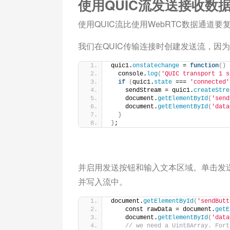
使用QUIC流发送接收数
使用QUIC流比使用WebRTC数据通道要
我们在QUIC传输连接时创建发送流，因
quic1.
onstatechange
 = 
function
()
  console.
log
(
'QUIC transport 1 s
if
(
quic1.
state
 === 
'connected'
    sendStream = quic1.
createStre
    document.
getElementById
(
'send
    document.
getElementById
(
'data
}
}
;
并启用发送按钮和输入文本区域。单击发
并写入流中。
document.
getElementById
(
'sendButt
    const rawData = document.
getE
    document.
getElementById
(
'data
 // we need a Uint8Array. Fort