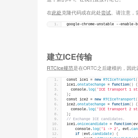
在
此处
克隆代码或在此处
尝试
。请注意，
google-chrome-unstable --enable-b
建立ICE传输
RTCIce规范
是在ORTC之后建模的，因此
const ice1 = 
new
RTCIceTransport
(
ice1.
onstatechange
 = 
function
()
{
  console.
log
(
'ICE transport 1 st
}
;
const ice2 = 
new
RTCIceTransport
(
ice2.
onstatechange
 = 
function
()
{
  console.
log
(
'ICE transport 2 st
}
;
// Exchange ICE candidates.
ice1.
onicecandidate
 = 
function
(
ev
    console.
log
(
'1 -> 2'
, evt.
can
if
(
evt.
candidate
)
{