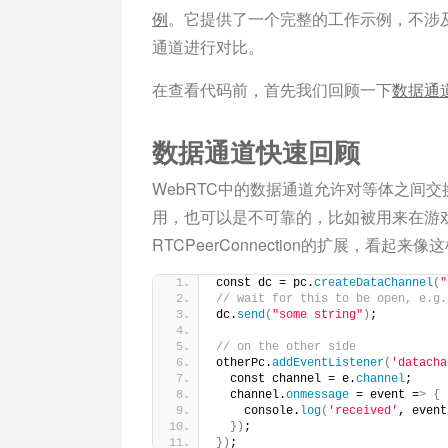
例
。它提供了一个完整的工作示例，不涉及
通道进行对比。
在查看代码前，首先我们回顾一下
数据通
数据通道快速回顾
WebRTC中的数据通道允许对等体之间
用，也可以是不可靠的，比如被用来在游戏中
RTCPeerConnection的扩展，看起来像
const dc = pc.
createDataChannel
(
"
// wait for this to be open, e.g.
dc.
send
(
"some string"
)
;
// on the other side
otherPc.
addEventListener
(
'datacha
  const channel = e.
channel
;
  channel.
onmessage
 = event =
>
{
    console.
log
(
'received'
, event
})
;
})
;