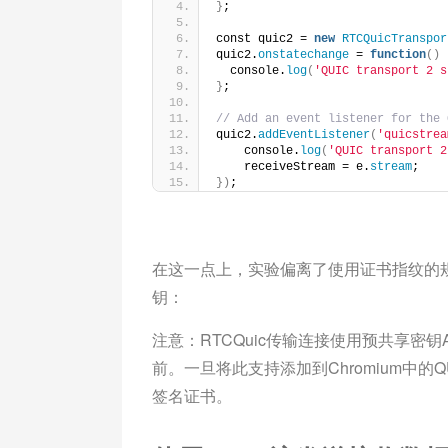
}
;
const quic2 = 
new
RTCQuicTranspor
quic2.
onstatechange
 = 
function
()
  console.
log
(
'QUIC transport 2 s
}
;
// Add an event listener for the 
quic2.
addEventListener
(
'quicstrea
    console.
log
(
'QUIC transport 2
    receiveStream = e.
stream
;
})
;
在这一点上，实验偏离了使用证书指纹的
钥：
注意：RTCQuic传输连接使用预共享密
前。一旦将此支持添加到Chromium中
签名证书。