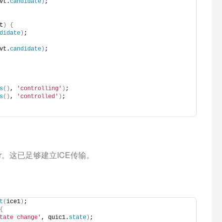
vt.
candidate
)
;
t
)
{
didate
)
;
vt.
candidate
)
;
s
()
, 
'controlling'
)
;
s
()
, 
'controlled'
)
;
erer。这已足够建立ICE传输。
t
(
ice1
)
;
{
tate change'
, quic1.
state
)
;