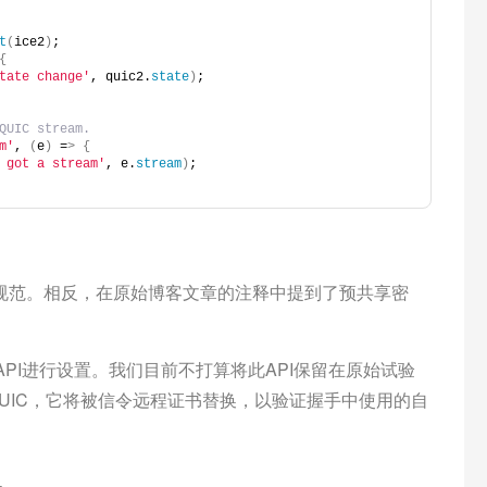
t
(
ice2
)
;
{
tate change'
, quic2.
state
)
;
QUIC stream.
m'
, 
(
e
)
 =
>
{
 got a stream'
, e.
stream
)
;
规范。相反，在原始博客文章的注释中提到了预共享密
钥API进行设置。我们目前不打算将此API保留在原始试验
的QUIC，它将被信令远程证书替换，以验证握手中使用的自