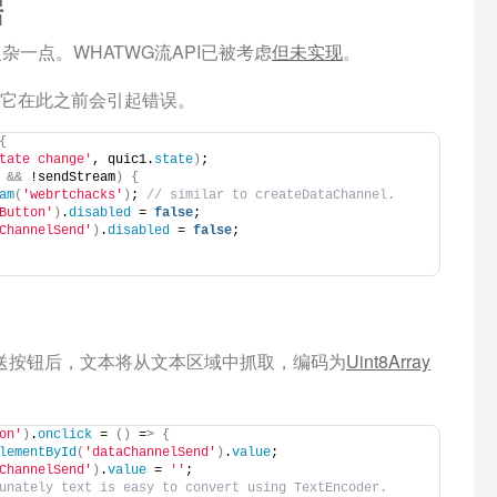
据
复杂一点。WHATWG流API已被考虑
但未实现
。
为它在此之前会引起错误。
{
tate change'
, quic1.
state
)
;
&&
 !sendStream
)
{
am
(
'webrtchacks'
)
;
 // similar to createDataChannel.
Button'
)
.
disabled
 = 
false
;
ChannelSend'
)
.
disabled
 = 
false
;
送按钮后，文本将从文本区域中抓取，编码为
Uint8Array
on'
)
.
onclick
 = 
()
 =
>
{
lementById
(
'dataChannelSend'
)
.
value
;
ChannelSend'
)
.
value
 = 
''
;
unately text is easy to convert using TextEncoder.