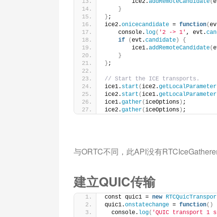
        ice2.
addRemoteCandidate
(
e
}
}
;
ice2.
onicecandidate
 = 
function
(
ev
    console.
log
(
'2 -> 1'
, evt.
can
if
(
evt.
candidate
)
{
        ice1.
addRemoteCandidate
(
e
}
}
;
// Start the ICE transports.
ice1.
start
(
ice2.
getLocalParameter
ice2.
start
(
ice1.
getLocalParameter
ice1.
gather
(
iceOptions
)
;
ice2.
gather
(
iceOptions
)
;
与ORTC不同，此API没有RTCIceGath
建立QUIC传输
const quic1 = 
new
RTCQuicTranspor
quic1.
onstatechange
 = 
function
()
  console.
log
(
'QUIC transport 1 s