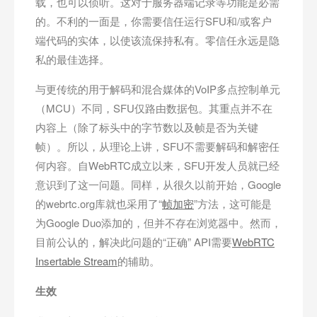
载，也可以侦听。这对于服务器端记录等功能是必需
的。不利的一面是，你需要信任运行SFU和/或客户
端代码的实体，以使该流保持私有。零信任永远是隐
私的最佳选择。
与更传统的用于解码和混合媒体的VoIP多点控制单元
（MCU）不同，SFU仅路由数据包。其重点并不在
内容上（除了标头中的字节数以及帧是否为关键
帧）。所以，从理论上讲，SFU不需要解码和解密任
何内容。自WebRTC成立以来，SFU开发人员就已经
意识到了这一问题。同样，从很久以前开始，Google
的webrtc.org库就也采用了“
帧加密
”方法，这可能是
为Google Duo添加的，但并不存在浏览器中。然而，
目前公认的，解决此问题的“正确” API需要
WebRTC
Insertable Stream
的辅助。
生效