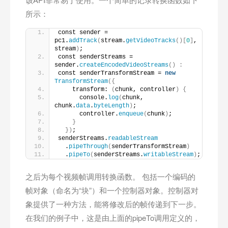
所示：
const sender = 
pc1.
addTrack
(
stream.
getVideoTracks
()[
0
]
, 
stream
)
;
const senderStreams = 
sender.
createEncodedVideoStreams
()
:
const senderTransformStream = 
new
TransformStream
({
    transform: 
(
chunk, controller
)
{
      console.
log
(
chunk, 
chunk.
data
.
byteLength
)
;
      controller.
enqueue
(
chunk
)
;
}
})
;
senderStreams.
readableStream
  .
pipeThrough
(
senderTransformStream
)
  .
pipeTo
(
senderStreams.
writableStream
)
;
之后为每个视频帧调用转换函数。 包括一个编码的
帧对象（命名为“块”）和一个控制器对象。控制器对
象提供了一种方法，能将修改后的帧传递到下一步。
在我们的例子中，这是由上面的pipeTo调用定义的，