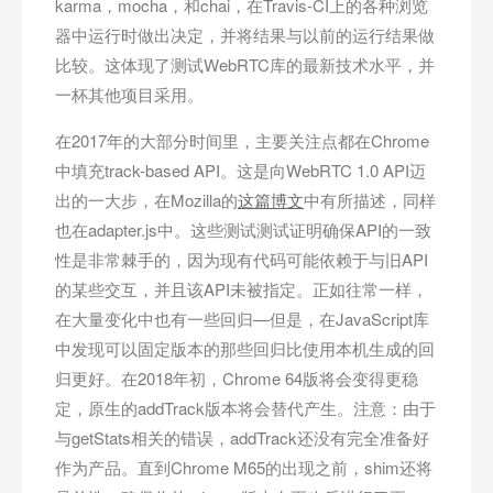
karma，mocha，和chai，在Travis-CI上的各种浏览
器中运行时做出决定，并将结果与以前的运行结果做
比较。这体现了测试WebRTC库的最新技术水平，并
一杯其他项目采用。
在2017年的大部分时间里，主要关注点都在Chrome
中填充track-based API。这是向WebRTC 1.0 API迈
出的一大步，在Mozilla的
这篇博文
中有所描述，同样
也在adapter.js中。这些测试测试证明确保API的一致
性是非常棘手的，因为现有代码可能依赖于与旧API
的某些交互，并且该API未被指定。正如往常一样，
在大量变化中也有一些回归—但是，在JavaScript库
中发现可以固定版本的那些回归比使用本机生成的回
归更好。在2018年初，Chrome 64版将会变得更稳
定，原生的addTrack版本将会替代产生。注意：由于
与getStats相关的错误，addTrack还没有完全准备好
作为产品。直到Chrome M65的出现之前，shim还将