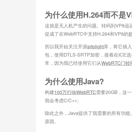
为什么使用H.264而不是V
这就是无人机产生的问题。转码到VP8
促成了在WebRTC中支持H.264和VP8的
所以我开始关注开源
srtplight
库，将它插入
包，使用DTLS-SRTP加密，接着在ICE选
常，因为我已经使用它们从
WebRTC门铃
为什么使用Java?
构建
100万行libWebRTC
需要20GB，这
我会考虑C/C++;
除此之外，Java提供了我需要的所有功能
原因。